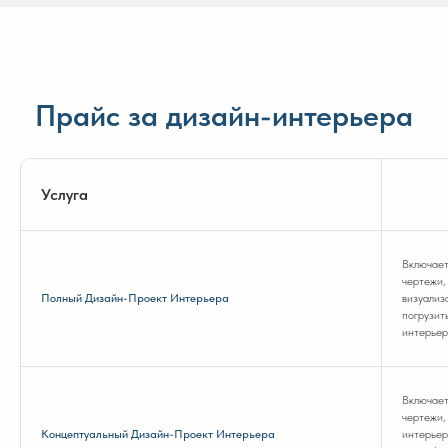
Прайс за дизайн-интерьера
Услуга
Включает
чертежи,
Полный Дизайн-Проект Интерьера
визуализ
погрузит
интерье
Включает
чертежи,
Концептуальный Дизайн-Проект Интерьера
интерьер