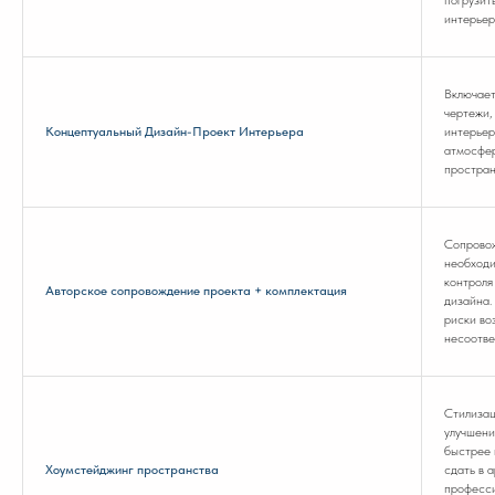
погрузит
интерье
Включает
чертежи,
Концептуальный Дизайн-Проект Интерьера
интерьер
атмосфер
простран
Сопровож
необходи
контроля
Авторское сопровождение проекта + комплектация
дизайна.
риски во
несоотве
Стилизац
улучшени
быстрее 
Хоумстейджинг пространства
сдать в а
професси